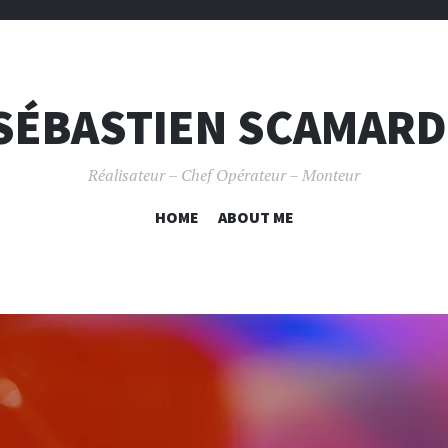
SÉBASTIEN SCAMARD
Réalisateur – Chef Opérateur – Monteur
ALLER
HOME
ABOUT ME
AU
CONTENU
PRINCIPAL