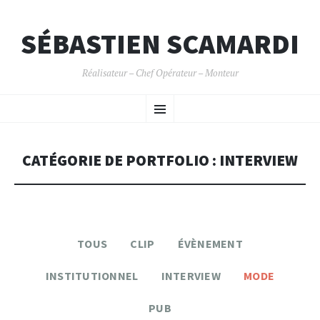
SÉBASTIEN SCAMARDI
Réalisateur – Chef Opérateur – Monteur
ALLER
Menu
AU
CONTENU
PRINCIPAL
CATÉGORIE DE PORTFOLIO : INTERVIEW
TOUS
CLIP
ÉVÈNEMENT
INSTITUTIONNEL
INTERVIEW
MODE
PUB