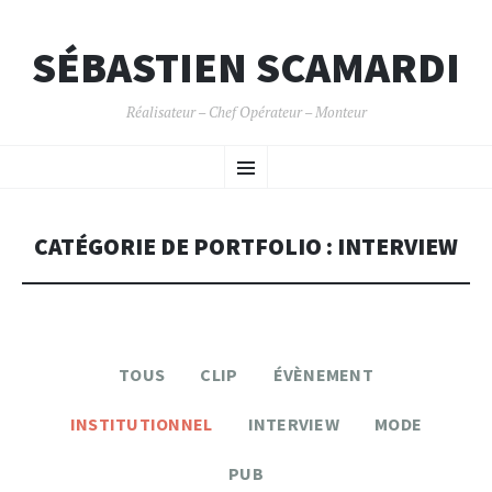
SÉBASTIEN SCAMARDI
Réalisateur – Chef Opérateur – Monteur
ALLER
Menu
AU
CONTENU
PRINCIPAL
CATÉGORIE DE PORTFOLIO : INTERVIEW
TOUS
CLIP
ÉVÈNEMENT
INSTITUTIONNEL
INTERVIEW
MODE
PUB