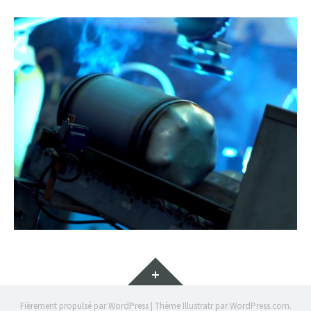
Gadgets
Fièrement propulsé par WordPress
|
Thème Illustratr par
WordPress.com
.